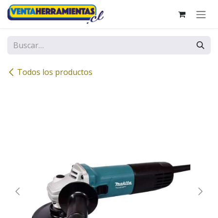
Ir al contenido
Todos los productos