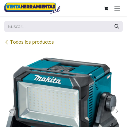
Ir al contenido
Todos los productos