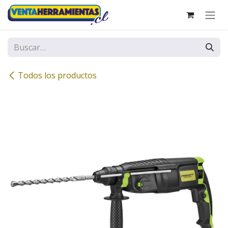
Ir al contenido
Todos los productos