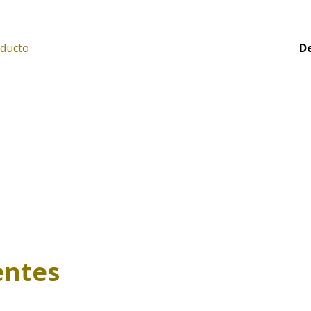
oducto
De
entes