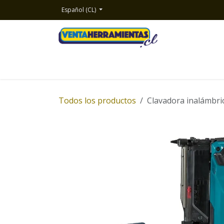
Ir al contenido
Español (CL)
Inicio
Productos
Nosotros
Contacto
Todos los productos
Clavadora inalámbric