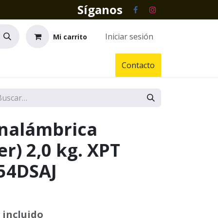
Síganos
Iniciar sesión
Mi carrito
Contacto
inalámbrica
ler) 2,0 kg. XPT
54DSAJ
 incluido