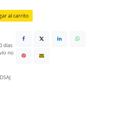
ar al carrito
0 días
nvío no
DSAJ