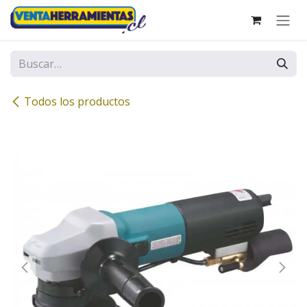
Ir al contenido
Todos los productos