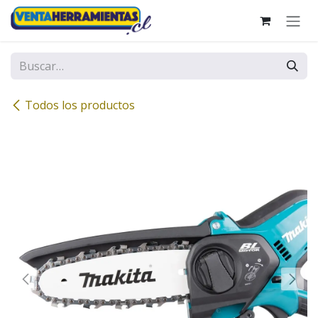
Ir al contenido
Todos los productos