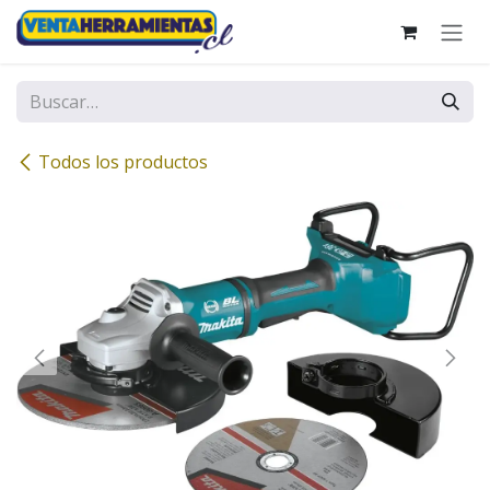
Ir al contenido
Todos los productos