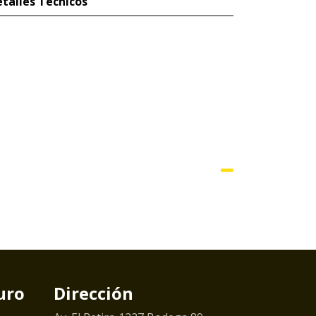
talles Técnicos
uro
Dirección