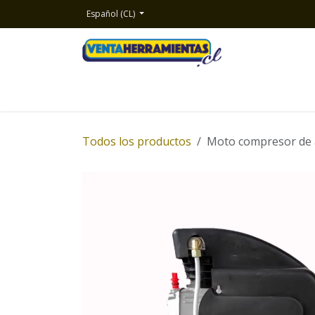
Ir al contenido
Español (CL)
Inicio
Productos
Nosotros
Contacto
Todos los productos
Moto compresor de a