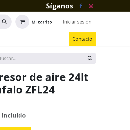
Síganos
Iniciar sesión
Mi carrito
Contacto
esor de aire 24lt
falo ZFL24
 incluido