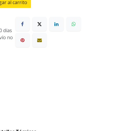
ar al carrito
0 días
nvío no