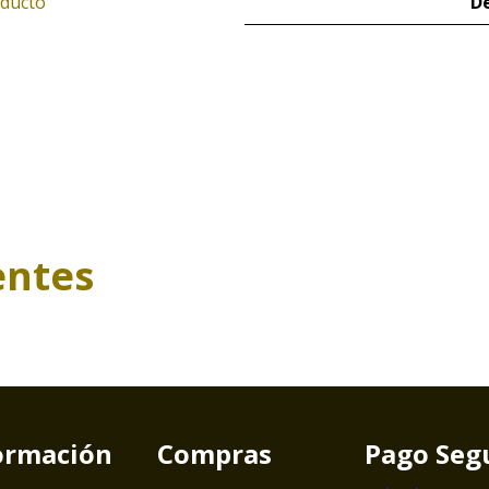
oducto
De
entes
ormación
Compras
Pago Seg