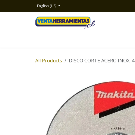
Skip to Content
English (US)
Home
Productos
About Us
Contact
All Products
DISCO CORTE ACERO INOX. 4-1