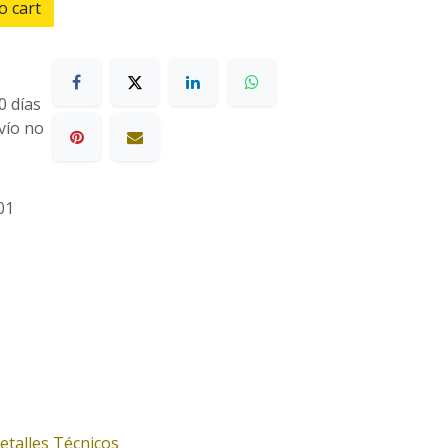
o cart
0 días
nvío no
01
etalles Técnicos