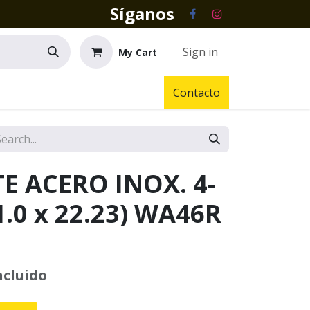
Síganos
Sign in
My Cart
Contacto
E ACERO INOX. 4-
 1.0 x 22.23) WA46R
ncluido