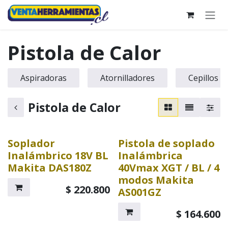
Ir al contenido
Pistola de Calor
Aspiradoras
Atornilladores
Cepillos
Pistola de Calor
Soplador
Pistola de soplado
Inalámbrico 18V BL
Inalámbrica
Makita DAS180Z
40Vmax XGT / BL / 4
modos Makita
$
220.800
AS001GZ
$
164.600