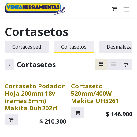
Ir al contenido
Cortasetos
Cortacesped
Cortasetos
Desmalezado
Cortasetos
Cortaseto Podador
Cortaseto
Hoja 200mm 18v
520mm/400W
(ramas 5mm)
Makita UH5261
Makita Duh202rf
$
146.900
$
210.300