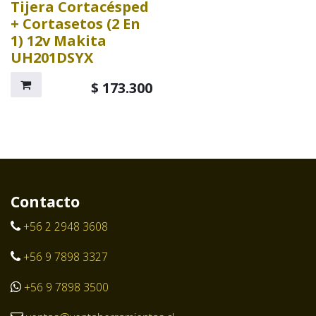
Tijera Cortacésped
+ Cortasetos (2 En
1) 12v Makita
UH201DSYX
$
173.300
Contacto
+56 2 2948 3608
+56 9 7898 3327
+56 9 7898 3500